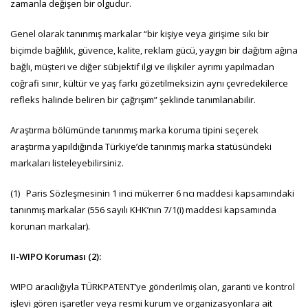
zamanla değişen bir olgudur.
Genel olarak tanınmış markalar “bir kişiye veya girişime sıkı bir
biçimde bağlılık, güvence, kalite, reklam gücü, yaygın bir dağıtım ağına
bağlı, müşteri ve diğer sübjektif ilgi ve ilişkiler ayrımı yapılmadan
coğrafi sınır, kültür ve yaş farkı gözetilmeksizin aynı çevredekilerce
refleks halinde beliren bir çağrışım” şeklinde tanımlanabilir.
Araştırma bölümünde tanınmış marka koruma tipini seçerek
araştırma yapıldığında Türkiye’de tanınmış marka statüsündeki
markaları listeleyebilirsiniz.
(1) Paris Sözleşmesinin 1 inci mükerrer 6 ncı maddesi kapsamındaki
tanınmış markalar (556 sayılı KHK’nın 7/1(i) maddesi kapsamında
korunan markalar).
II-WIPO Koruması (2):
WIPO aracılığıyla TÜRKPATENT’ye gönderilmiş olan, garanti ve kontrol
işlevi gören işaretler veya resmi kurum ve organizasyonlara ait