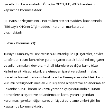
işaretler bu kapsamdadır. Örneğin OECD, IMF, WTO ibareleri bu
kapsamda korunmaktadır.
(2) Paris Sözleşmesinin 2 inci mükerrer 6 ncı maddesi kapsamında
(556 sayılı KHK’nın 7/(g) maddesi) korunan markalardan
oluşmaktadır.
III-Türk Koruması (3):
Türkiye Cumhuriyeti Devleti’nin hükümranlığı ile ilgili işaretler, devlet
tarafından resmi kontrol ve garanti işareti olarak kabul edilmiş işaret
ve adlandırmalar; devlete, mahalli idarelere ve diğer kamu tüzel
kişilerine ait iktisadi nitelik arz etmeyen işaret ve adlandırmalar;
ticaret ve hizmet markası olarak tescil edilemeyecek nitelikteki kamu
kurumu niteliğindeki meslek kuruluşlarına ait işaret ve adlandırmalar;
Bakanlar Kurulu kararı ile kamu yararına çalışır durumda bulunan
derneklere ait işaret ve adlandırmalar; kamu yararı açısından
korunması gereken diğer işaretler (siyasi parti amblemleri gibi) bu
kapsamda korunmaktadır.