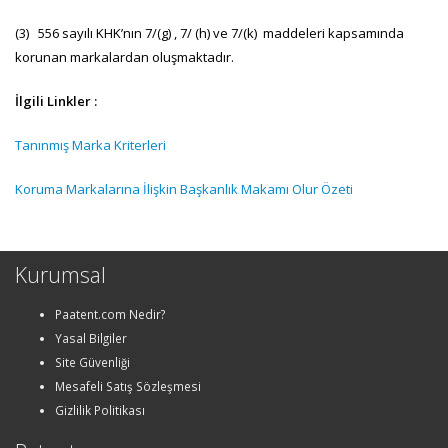
(3) 556 sayılı KHK’nın 7/(g) , 7/ (h) ve 7/(k) maddeleri kapsamında
korunan markalardan oluşmaktadır.
İlgili Linkler :
Tanınmış Marka Kriterleri
Koruma Markalarına İlişkin Başkanlık Makamı Olur Özeti
Kurumsal
Paatent.com Nedir?
Yasal Bilgiler
Site Güvenliği
Mesafeli Satış Sözleşmesi
Gizlilik Politikası