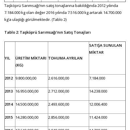
Taşköprü Sarımsağı’nın satış tonajlarına bakıldığında 2012 yılında
7.184.000 kg olan değer 2016 yılında 7.516.000 kg artarak 14.700.000
kg’a ulaştığı görülmektedir. (Tablo 2)
Tablo 2: Taşköprü Sarımsağı’nın Satış Tonajları
SATIŞA SUNULAN
MİKTAR
YIL
ÜRETİM MİKTARI
TOHUMA AYRILAN
(KG)
2012
9.800.000,00
2.616.000,00
7.184.000
2013
16.950.000,00
2.712.000,00
14.238.000
2014
14.500.000,00
2.493.600,00
12.006.400
2015
14.280.000,00
2.856.000,00
11.424.000