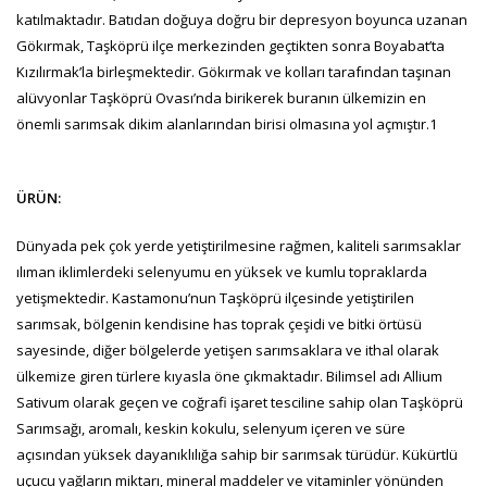
katılmaktadır. Batıdan doğuya doğru bir depresyon boyunca uzanan
Gökırmak, Taşköprü ilçe merkezinden geçtikten sonra Boyabat’ta
Kızılırmak’la birleşmektedir. Gökırmak ve kolları tarafından taşınan
alüvyonlar Taşköprü Ovası’nda birikerek buranın ülkemizin en
önemli sarımsak dikim alanlarından birisi olmasına yol açmıştır.1
ÜRÜN:
Dünyada pek çok yerde yetiştirilmesine rağmen, kaliteli sarımsaklar
ılıman iklimlerdeki selenyumu en yüksek ve kumlu topraklarda
yetişmektedir. Kastamonu’nun Taşköprü ilçesinde yetiştirilen
sarımsak, bölgenin kendisine has toprak çeşidi ve bitki örtüsü
sayesinde, diğer bölgelerde yetişen sarımsaklara ve ithal olarak
ülkemize giren türlere kıyasla öne çıkmaktadır. Bilimsel adı Allium
Sativum olarak geçen ve coğrafi işaret tesciline sahip olan Taşköprü
Sarımsağı, aromalı, keskin kokulu, selenyum içeren ve süre
açısından yüksek dayanıklılığa sahip bir sarımsak türüdür. Kükürtlü
uçucu yağların miktarı, mineral maddeler ve vitaminler yönünden