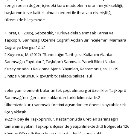
zengin besin değeri, içindeki kuru maddelerin oranının yüksekliği,
başlarının iri ve kaliteli olması nedeni ile ihracata elverişliliği,
ülkemizde bileşiminde
1 İbret, Ü. (2005), Sebzecilik, “Türkiye’deki Sarımsak Tarımı Ve
Taşköprü Sarımsağı Üzerine Coğrafi Açıdan Bir İnceleme”. Marmara
Coğrafya Dergisi 12: 21
2 Koyuncu, M. (2012), “Sarımsağın Tarihçesi, Kullanım Alanları,
Sarımsağın Faydaları”, Taşköprü Sarımsak Paneli Bildiri Notları,
Kuzey Anadolu Kalkınma Ajansı Yayınları, Kastamonu, ss. 11-19.
3 https://biruni.tuik.gov.tr/bitkiselapp/bitkisel.zul
selenyum elementi bulunan tek çeşit olması gibi özellikler Taşköprü
Sarımsağı’nı diğer sarımsaklardan farklı kılmaktadır.2
Ülkemizde kuru sarımsak üretimi açısından en önemli sayılabilecek
ilçe yaklaşık
%22’lik pay ile Taşköprü’dür. Kastamonu’da üretilen sarımsağın
tamamına yakını Taşköprü ilçesinde yetiştirilmektedir.3 Bölgedeki 126
köyden 96’sı çiftçilerin beyaz altın da dediği sarımsakla