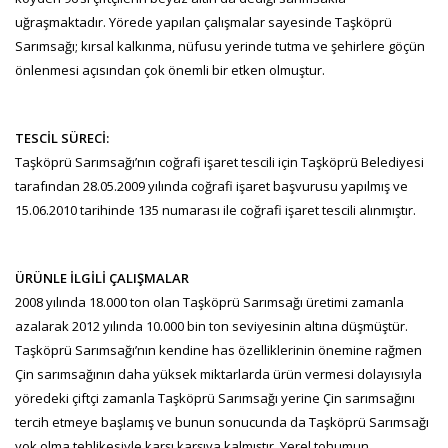
uğraşmaktadır. Yörede yapılan çalışmalar sayesinde Taşköprü
Sarımsağı; kırsal kalkınma, nüfusu yerinde tutma ve şehirlere göçün
önlenmesi açısından çok önemli bir etken olmuştur.
TESCİL SÜRECİ:
Taşköprü Sarımsağı’nın coğrafi işaret tescili için Taşköprü Belediyesi
tarafından 28.05.2009 yılında coğrafi işaret başvurusu yapılmış ve
15.06.2010 tarihinde 135 numarası ile coğrafi işaret tescili alınmıştır.
ÜRÜNLE İLGİLİ ÇALIŞMALAR
2008 yılında 18.000 ton olan Taşköprü Sarımsağı üretimi zamanla
azalarak 2012 yılında 10.000 bin ton seviyesinin altına düşmüştür.
Taşköprü Sarımsağı’nın kendine has özelliklerinin önemine rağmen
Çin sarımsağının daha yüksek miktarlarda ürün vermesi dolayısıyla
yöredeki çiftçi zamanla Taşköprü Sarımsağı yerine Çin sarımsağını
tercih etmeye başlamış ve bunun sonucunda da Taşköprü Sarımsağı
yok olma tehlikesiyle karşı karşıya kalmıştır. Yerel tohumun