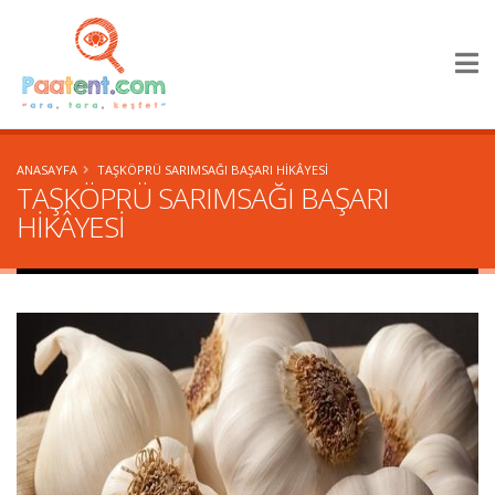
×
ANASAYFA
TAŞKÖPRÜ SARIMSAĞI BAŞARI HİKÂYESİ
TAŞKÖPRÜ SARIMSAĞI BAŞARI
HİKÂYESİ