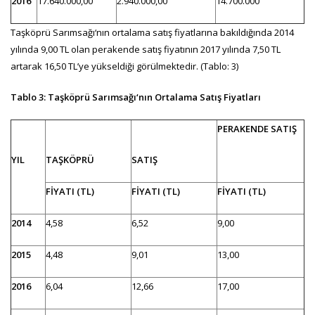
2016
17.640.000,00
2.940.000,00
14.700.000
Taşköprü Sarımsağı‘nın ortalama satış fiyatlarına bakıldığında 2014
yılında 9,00 TL olan perakende satış fiyatının 2017 yılında 7,50 TL
artarak 16,50 TL’ye yükseldiği görülmektedir. (Tablo: 3)
Tablo 3: Taşköprü Sarımsağı‘nın Ortalama Satış Fiyatları
PERAKENDE SATIŞ
YIL
TAŞKÖPRÜ
SATIŞ
FİYATI (TL)
FİYATI (TL)
FİYATI (TL)
2014
4,58
6,52
9,00
2015
4,48
9,01
13,00
2016
6,04
12,66
17,00