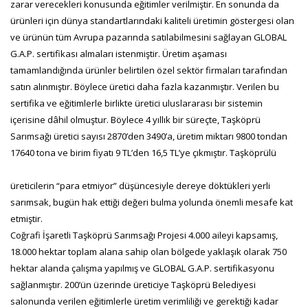
zarar verecekleri konusunda eğitimler verilmiştir. En sonunda da
ürünleri için dünya standartlarındaki kaliteli üretimin göstergesi olan
ve ürünün tüm Avrupa pazarında satılabilmesini sağlayan GLOBAL
G.A.P. sertifikası almaları istenmiştir. Üretim aşaması
tamamlandığında ürünler belirtilen özel sektör firmaları tarafından
satın alınmıştır. Böylece üretici daha fazla kazanmıştır. Verilen bu
sertifika ve eğitimlerle birlikte üretici uluslararası bir sistemin
içerisine dâhil olmuştur. Böylece 4 yıllık bir süreçte, Taşköprü
Sarımsağı üretici sayısı 2870’den 3490’a, üretim miktarı 9800 tondan
17640 tona ve birim fiyatı 9 TL’den 16,5 TL’ye çıkmıştır. Taşköprülü
üreticilerin “para etmiyor” düşüncesiyle dereye döktükleri yerli
sarımsak, bugün hak ettiği değeri bulma yolunda önemli mesafe kat
etmiştir.
Coğrafi İşaretli Taşköprü Sarımsağı Projesi 4.000 aileyi kapsamış,
18.000 hektar toplam alana sahip olan bölgede yaklaşık olarak 750
hektar alanda çalışma yapılmış ve GLOBAL G.A.P. sertifikasyonu
sağlanmıştır. 200’ün üzerinde üreticiye Taşköprü Belediyesi
salonunda verilen eğitimlerle üretim verimliliği ve gerektiği kadar