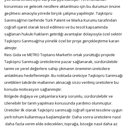
korunması ve gelecek nesillere aktarılması için bu durumun önüne
geçilmesi amacıyla yörede birçok çalışma yapılmıştır. Taşköprü
Sarımsağı’nın tarihinde Türk Patent ve Marka Kurumu tarafından
coğrafi işaret olarak tescil edilmesi ve bu tescil kapsamında
sağlanan hukuki hakların getirdiği avantajlar dolayısıyla özel sektör
Taşköprü Sarımsağı’na yönelik özel bir proje gerçekleştirme kararı
almıştır.
Reis Gıda ve METRO Toptancı Market’in ortak yürüttüğü projede
Taşköprü Sarımsağı üreticilerine pazar sağlanarak, sürdürülebilir
tarımı ve yerel değerlere sahip çıkmanın öneminin üreticilere
anlatılması hedeflenmiştir. Bu noktada üreticiye Taşköprü Sarımsağı
ürettikleri takdirde mallarının alınacağı sözü verilmiş üreticilere bu
konuda motivasyon sağlanmıştır.
Bölgede doğaya ve çalışanlara karşı sorumlu, sürdürülebilir ve
izlenebilir bir tarım yapılması konusunda yardımcı olunmuştur.
Üreticiler ilk olarak Taşköprü sarımsağı coğrafi işaret tesciline uygun
yerli tohum kullanmaya başlamışlardır. Daha sonra üreticilere nasıl
daha fazla verim elde edecekleri, toprağa, böceğe nasıl daha az