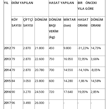
YIL
EKİM YAPILAN
HASAT YAPILAN
BIR ÖNCEKI
YILA GÖRE
KÖY
ÇİFTÇİ
DÖNÜM
DÖNÜM
MİKTAR
HASAT
DÖNÜM
SAYISI
SAYISI
BAŞI
(ton)
ORANI
ORANI
VERİM
(kg)
2012
79
2.870
21.800
450
9.800
-31,22%
14,73%
2013
79
2.870
22.600
750
16.950
72,95%
3,66%
2014
79
2.870
20.780
700
14.550
-14,16%
-8,05%
2015
84
3.050
23.800
600
14.280
-1,86 %
14,58%
2016
90
3.270
24.500
720
17.640
19,05%
2,85%
2017
96
3.490
26.000
-
-
-
-