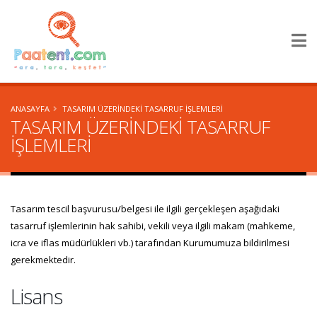
×
ANASAYFA
TASARIM ÜZERİNDEKİ TASARRUF İŞLEMLERİ
TASARIM ÜZERİNDEKİ TASARRUF
İŞLEMLERİ
Tasarım tescil başvurusu/belgesi ile ilgili gerçekleşen aşağıdaki
tasarruf işlemlerinin hak sahibi, vekili veya ilgili makam (mahkeme,
icra ve iflas müdürlükleri vb.) tarafından Kurumumuza bildirilmesi
gerekmektedir.
Lisans